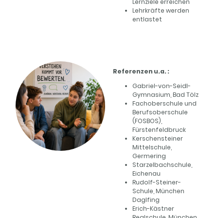
Lernziele erreichen
Lehrkräfte werden
entlastet
Referenzen u.a. :
Gabriel-von-Seidl-
Gymnasium, Bad Tölz
Fachoberschule und
Berufsoberschule
(FOSBOS),
Fürstenfeldbruck
Kerschensteiner
Mittelschule,
Germering
Starzelbachschule,
Eichenau
Rudolf-Steiner-
Schule, München
Daglfing
Erich-Kästner
Realschule, München