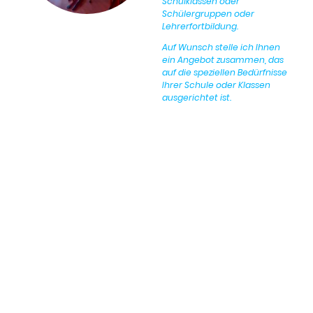
Schulklassen oder
Schülergruppen oder
Lehrerfortbildung.
Auf Wunsch stelle ich Ihnen
ein Angebot zusammen, das
auf die speziellen Bedürfnisse
Ihrer Schule oder Klassen
ausgerichtet ist.
Oliver Mewald _ Coaching & Psychologische Beratung
0172 9632769 _ info@kinderjugendcoach-muenchen.de
© 2026 Oliver Mewald. Alle Rechte vorbehalten.