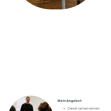
Coaching Angebote für Schulen
Ich bin als Coach auch an Schulen in und um
München aktiv - mit Vorträgen, Workshops
und Gruppentrainings für Schüler und
Lehrkräfte.
Mein Angebot:
Clever Lernen lernen: